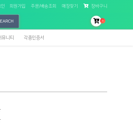
그인
회원가입
주문/배송조회
매장찾기
장바구니
EARCH
0
커뮤니티
각종인증서
장
장