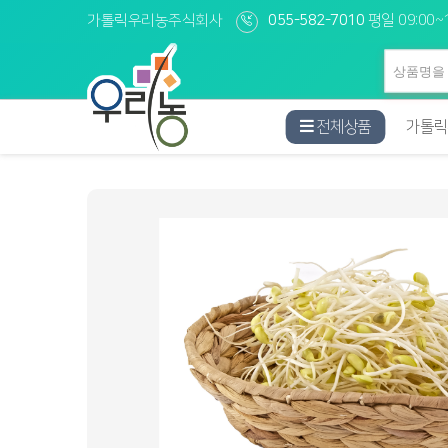
가톨릭우리농주식회사
055-582-7010
평일 09:00~1
전체상품
가톨릭