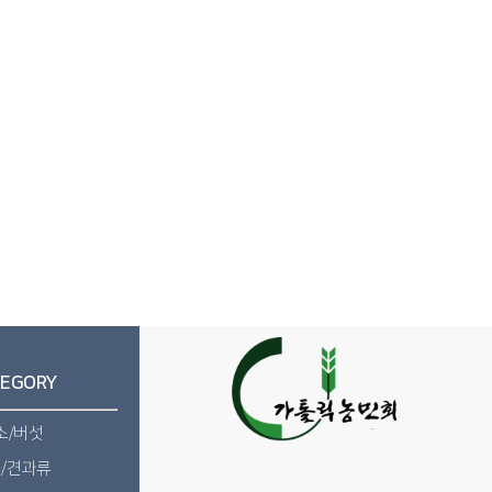
EGORY
소/버섯
/견과류