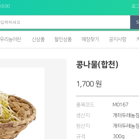
8:00
로
S
우리농이란
신상품
할인상품
매장찾기
공지사항
콩나물(합천)
1,700 원
품목코드
M0167
생산지
개터두레농
원산지
개터두레농
규격
300g