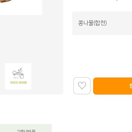
콩나물(합천)