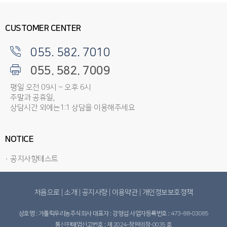
CUSTOMER CENTER
055. 582. 7010
055. 582. 7009
평일 오전 09시 ~ 오후 6시
주말과 공휴일,
상담시간 외에는1:1 상담을 이용해주세요
NOTICE
· 공지사항테스트
처음으로
|
소개
|
공지사항
|
이용약관
|
개인정보보호정책
상호명 : 가톨릭우리농주식회사 대표자 : 강형섭 사업자등록번호 : 473-88-03085
통신판매업신고번호 : 제 2024-창원의창-0035 호