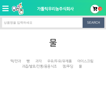
가톨릭우리농주식회사
0
SEARCH
물
떡/한과
빵
과자
우유/두유/유제품
아이스크림
과즙/발효/전통/음용식초
잼/푸딩
물