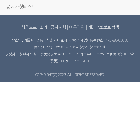
· 공지사항테스트
처음으로
|
소개
|
공지사항
|
이용약관
|
개인정보보호정책
상호명 : 가톨릭우리농주식회사 대표자 : 강형섭 사업자등록번호 : 473-88-03085
통신판매업신고번호 : 제 2024-창원의창-0035 호
경상남도 창원시 의창구 중동중앙로 47, 어반브릭스 제스튜디오스트리트몰동 1층 1026호
(중동) TEL : 055-582-7010
COPYRIGHT(C) 2023. ALL RIGHTS RESERVED.