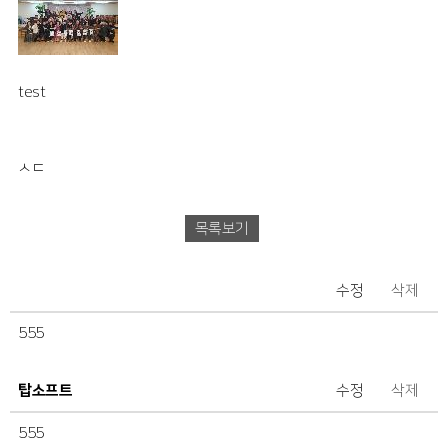
test
ㅅㄷ
목록보기
수정
삭제
555
탑소프트
수정
삭제
555